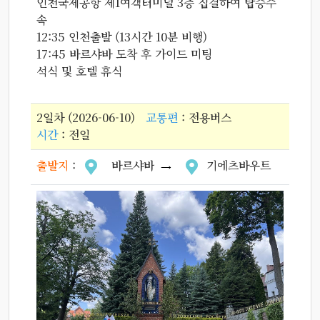
인천국제공항 제1여객터미널 3층 집결하여 탑승수
속
12:35 인천출발 (13시간 10분 비행)
17:45 바르샤바 도착 후 가이드 미팅
석식 및 호텔 휴식
2일차 (2026-06-10)
교통편
: 전용버스
시간
: 전일
출발지
:
바르샤바
기에츠바우트