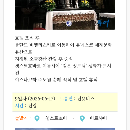
호텔 조식 후
폴란드 비엘리츠카로 이동하여 유네스코 세계문화
유산으로
지정된 소금광산 관람 후 중식
쳉스트호바로 이동하여 ‘검은 성모님’ 성화가 모셔
진
야스나고라 수도원 순례 석식 및 호텔 휴식
9일차 (2026-06-17)
교통편
: 전용버스
시간
: 전일
출발지
:
쳉스트호바
바르샤바