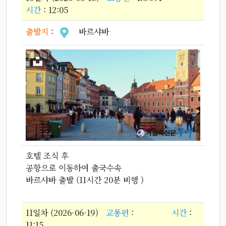
시간
: 12:05
출발지
:
바르샤바
호텔 조식 후
공항으로 이동하여 출국수속
바르샤바 출발 (11시간 20분 비행 )
11일차 (2026-06-19)
교통편
:
시간
:
11:15