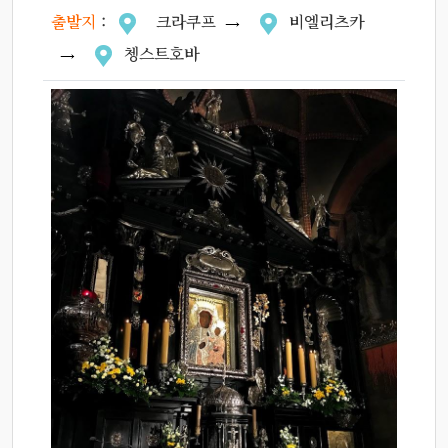
출발지
:
크라쿠프
비엘리츠카
쳉스트호바