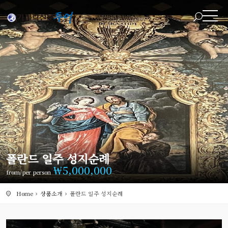
폴란드 일주 성지순례
￦
5,000,000
from/per person
Home
상품소개
폴란드 일주 성지순례