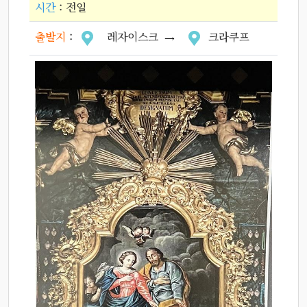
시간
: 전일
출발지
:
레자이스크
크라쿠프