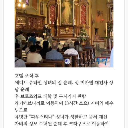
호텔 조식 후
에디트 슈타인 성녀의 집 순례. 성 미카엘 대천사 성
당 순례
후 브로츠와프 대학 및 구시가지 관람
라기에브니끼로 이동하여 (3시간 소요) 자비의 예수
님으로
유명한 "파우스티나" 성녀가 생활하고 묻혀 계신
자비의 성모 수녀원 순례 후 크라쿠프로 이동하여