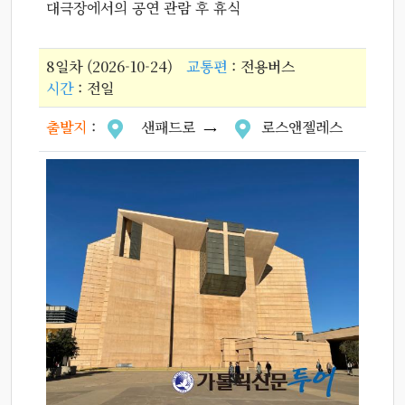
대극장에서의 공연 관람 후 휴식
8일차 (2026-10-24)
교통편
: 전용버스
시간
: 전일
출발지
:
샌패드로
로스앤젤레스